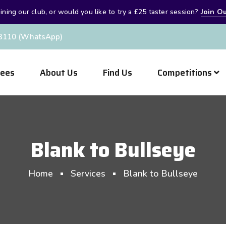
oining our club, or would you like to try a £25 taster session?
Join Ou
3110 (WhatsApp)
Fees
About Us
Find Us
Competitions
Blank to Bullseye
Home
Services
Blank to Bullseye