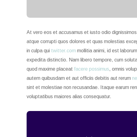
At vero eos et accusamus et iusto odio dignissimos 
atque corrupti quos dolores et quas molestias except
in culpa qui
twitter.com
mollitia animi, id est laboru
expedita distinctio. Nam libero tempore, cum soluta 
quod maxime placeat
facere possimus
, omnis volu
autem quibusdam et aut officiis debitis aut rerum
ne
sint et molestiae non recusandae. Itaque earum reru
voluptatibus maiores alias consequatur.