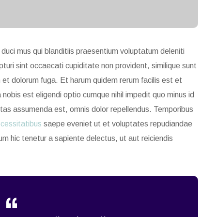
duci mus qui blanditiis praesentium voluptatum deleniti
uri sint occaecati cupiditate non provident, similique sunt
m et dolorum fuga. Et harum quidem rerum facilis est et
nobis est eligendi optio cumque nihil impedit quo minus id
ptas assumenda est, omnis dolor repellendus. Temporibus
cessitatibus
saepe eveniet ut et voluptates repudiandae
m hic tenetur a sapiente delectus, ut aut reiciendis