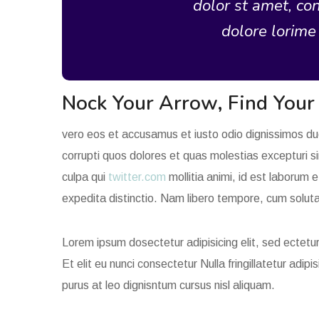
dolor st amet, con
dolore lorim
Nock Your Arrow, Find Your
vero eos et accusamus et iusto odio dignissimos duc
corrupti quos dolores et quas molestias excepturi si
culpa qui
twitter.com
mollitia animi, id est laborum 
expedita distinctio. Nam libero tempore, cum soluta 
Lorem ipsum dosectetur adipisicing elit, sed ectetur 
Et elit eu nunci consectetur Nulla fringillatetur adi
purus at leo dignisntum cursus nisl aliquam.