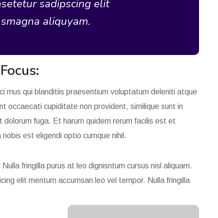
setetur sadipscing elit
e smagna aliquyam.
 Focus
:
i mus qui blanditiis praesentium voluptatum deleniti atque
nt occaecati cupiditate non provident, similique sunt in
et dolorum fuga. Et harum quidem rerum facilis est et
nobis est eligendi optio cumque nihil.
Nulla fringilla purus at leo dignisntum cursus nisl aliquam.
pisicing elit mentum accumsan leo vel tempor.
Nulla fringilla