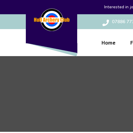
Interested in j
07886 77
Home